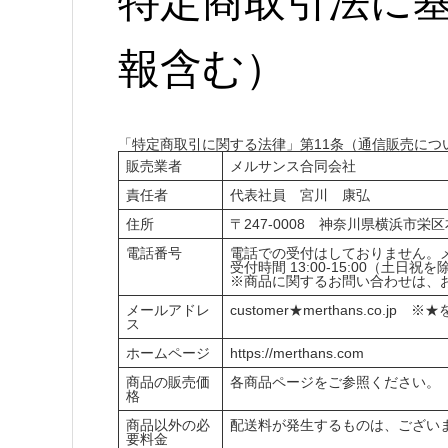
特定商取引法に
報含む）
「特定商取引に関する法律」第11条（通信販売につ
販売業者
メルサンス合同会社
責任者
代表社員 宮川 康弘
住所
〒247-0008 神奈川県横浜市栄区
電話番号
電話での受付はしておりません。
受付時間 13:00-15:00（土日祝を
※商品に関するお問い合わせは、
メールアドレ
customer★merthans.co.j
ス
ホームページ
https://merthans.com
商品の販売価
各商品ページをご参照ください。
格
商品以外の必
配送料が発生するものは、ござい
要料金