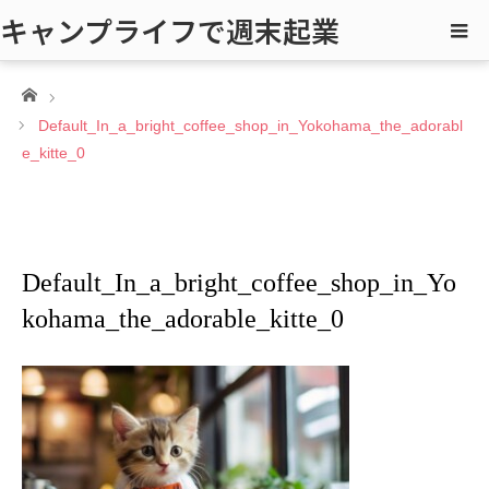
キャンプライフで週末起業
ホーム
Default_In_a_bright_coffee_shop_in_Yokohama_the_adorabl
e_kitte_0
Default_In_a_bright_coffee_shop_in_Yo
kohama_the_adorable_kitte_0