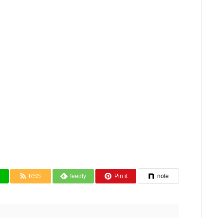
RSS
feedly
Pin it
note