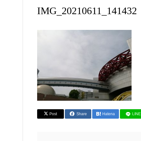
IMG_20210611_141432
Post
Share
Hatena
LINE