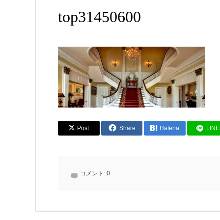
top31450600
Post
Share
Hatena
LINE
コメント:
0