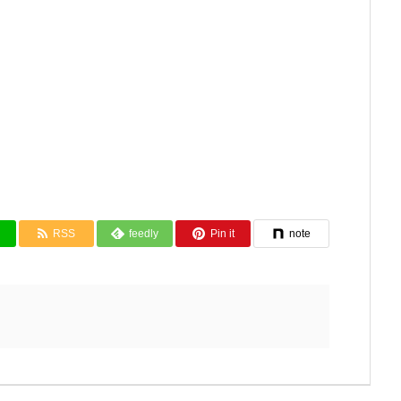
RSS
feedly
Pin it
note